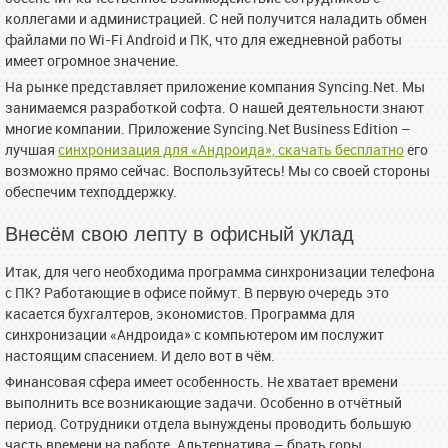
коллегами и администрацией. С ней получится наладить обмен
файлами по Wi-Fi Android и ПК, что для ежедневной работы
имеет огромное значение.
На рынке представляет приложение компания Syncing.Net. Мы
занимаемся разработкой софта. О нашей деятельности знают
многие компании. Приложение Syncing.Net Business Edition –
лучшая
синхронизация для «Андроида», скачать бесплатно
его
возможно прямо сейчас. Воспользуйтесь! Мы со своей стороны
обеспечим техподдержку.
Внесём свою лепту в офисный уклад
Итак, для чего необходима программа синхронизации телефона
с ПК? Работающие в офисе поймут. В первую очередь это
касается бухгалтеров, экономистов. Программа для
синхронизации «Андроида» с компьютером им послужит
настоящим спасением. И дело вот в чём.
Финансовая сфера имеет особенность. Не хватает времени
выполнить все возникающие задачи. Особенно в отчётный
период. Сотрудники отдела вынуждены проводить большую
часть времени на работе. Альтернатива – брать горы