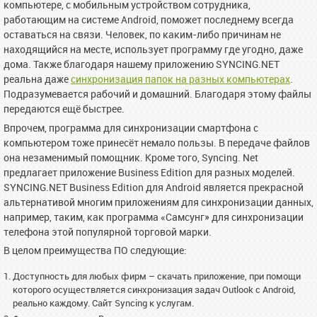
компьютере, с мобильным устройством сотрудника,
работающим на системе Android, поможет последнему всегда
оставаться на связи. Человек, по каким-либо причинам не
находящийся на месте, использует программу где угодно, даже
дома. Также благодаря нашему приложению SYNCING.NET
реальна даже
синхронизация папок на разных компьютерах
.
Подразумевается рабочий и домашний. Благодаря этому файлы
передаются ещё быстрее.
Впрочем, программа для синхронизации смартфона с
компьютером тоже принесёт немало пользы. В передаче файлов
она незаменимый помощник. Кроме того, Syncing. Net
предлагает приложение Business Edition для разных моделей.
SYNCING.NET Business Edition для Android является прекрасной
альтернативой многим приложениям для синхронизации данных,
например, таким, как программа «Самсунг» для синхронизации
телефона этой популярной торговой марки.
В целом преимущества ПО следующие:
Доступность для любых фирм – скачать приложение, при помощи
которого осуществляется синхронизация задач Outlook с Android,
реально каждому. Сайт Syncing к услугам.