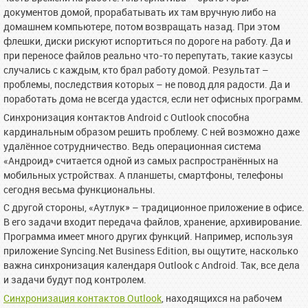
документов домой, прорабатывать их там вручную либо на
домашнем компьютере, потом возвращать назад. При этом
флешки, диски рискуют испортиться по дороге на работу. Да и
при переносе файлов реально что-то перепутать, такие казусы
случались с каждым, кто брал работу домой. Результат –
проблемы, последствия которых – не повод для радости. Да и
поработать дома не всегда удастся, если нет офисных программ.
Синхронизация контактов Android с Outlook способна
кардинальным образом решить проблему. С ней возможно даже
удалённое сотрудничество. Ведь операционная система
«Андроид» считается одной из самых распространённых на
мобильных устройствах. А планшеты, смартфоны, телефоны
сегодня весьма функциональны.
С другой стороны, «Аутлук» – традиционное приложение в офисе.
В его задачи входит передача файлов, хранение, архивирование.
Программа имеет много других функций. Например, используя
приложение Syncing.Net Business Edition, вы ощутите, насколько
важна синхронизация календаря Outlook с Android. Так, все дела
и задачи будут под контролем.
Синхронизация контактов Outlook
, находящихся на рабочем