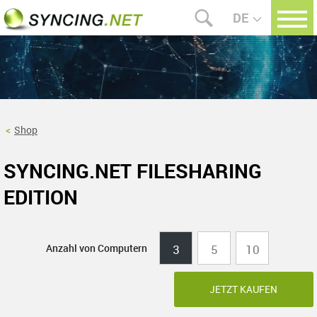
DE
Shop
SYNCING.NET FILESHARING
EDITION
Anzahl von Computern
3
5
10
JETZT KAUFEN