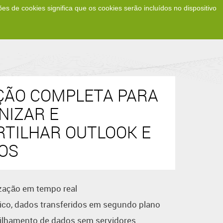
 de cookies significa que os cookies serão incluídos no dispositivo
load
Loja
Suporte
PT
ÇÃO COMPLETA PARA
NIZAR E
TILHAR OUTLOOK E
OS
zação em tempo real
co, dados transferidos em segundo plano
ilhamento de dados sem servidores