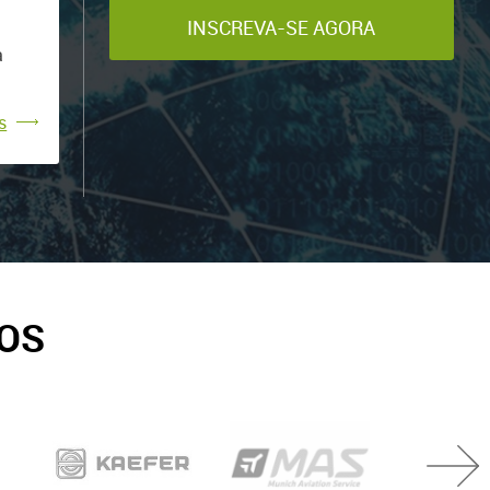
INSCREVA-SE AGORA
a
s em
s
vos:
ROS