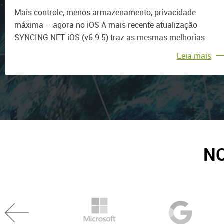
mais controle, privacidade
Mais controle, menos armazenamento, privacidade
máxima
máxima – agora no iOS A mais recente atualização
SYNCING.NET iOS (v6.9.5) traz as mesmas melhorias
poderosas já disponíveis no Android, tornando a
Leia mais
sincronização segura e sem nuvem ainda mais flexível e
eficiente em todos os seus dispositivos Apple. O
SYNCING.NET permite a sincronização peer‑to‑peer em
tempo real de arquivos, contatos do Outlook e calendários
entre dispositivos iOS e Android, PCs com Windows e Mac
— sem serviços em nuvem ou servidores de terceiros. O
que há de novo na versão 6.9.5 para iOS Smart Download:
NO
Baixe arquivos apenas quando precisar e libere
automaticamente espaço…