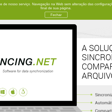
te de nosso serviço. Navegação na Web sem alteração das configurações
final de sua página.
Produtos
Down
Fechar
A SOLU
SINCRO
COMPAR
ARQUIV
Sincroni
Automáti
Compart