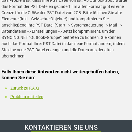
Das Problem ist, dass Ihre PST Datei voll ist. Ab Outlook 2003 wurde
das Format der PST Dateien geändert. Im alten Format gibt es eine
Grenze für die Größe der PST Datei von 2GB. Bitte löschen Sie alte
Elemente (inkl. „Gelöschte Objekte“) und komprimieren Sie
anschließend Ihre PST Datei (Start -> Systemsteuerung -> Mail ->
Datendateien -> Einstellungen -> Jetzt komprimieren), um der
SYNCING.NET "Outlook-Gruppe" beitreten zu können. Sie können
auch das Format Ihrer PST Datei in das neue Format ändern, indem
Sie eine neue PST-Datei erzeugen und die Daten aus der alten
übernehmen.
Falls Ihnen diese Antworten nicht weitergeholfen haben,
können Sie nun:
Zurück zu F.A.Q
Problem mitteilen
KONTAKTIEREN SIE UNS